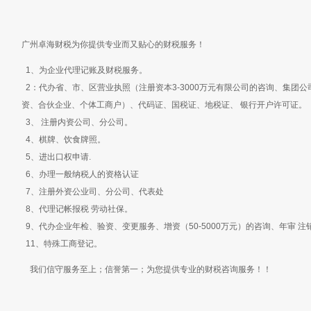
广州卓海财税为你提供专业而又贴心的财税服务！
1、为企业代理记账及财税服务。
2：代办省、市、区营业执照（注册资本3-3000万元有限公司的咨询、集团
资、合伙企业、个体工商户）、代码证、国税证、地税证、 银行开户许可证。
3、 注册内资公司、分公司。
4、棋牌、饮食牌照。
5、进出口权申请.
6、办理一般纳税人的资格认证
7、注册外资公业司、分公司、代表处
8、代理记帐报税 劳动社保。
9、代办企业年检、验资、变更服务、增资（50-5000万元）的咨询、年审 注
11、特殊工商登记。
我们信守服务至上；信誉第一；为您提供专业的财税咨询服务！！