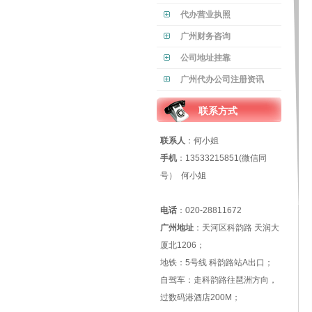
代办营业执照
广州财务咨询
公司地址挂靠
广州代办公司注册资讯
联系方式
联系人
：何小姐
手机
：13533215851(微信同
号） 何小姐
电话
：020-28811672
广州地址
：天河区科韵路 天润大
厦北1206；
地铁：5号线 科韵路站A出口；
自驾车：走科韵路往琶洲方向，
过数码港酒店200M；